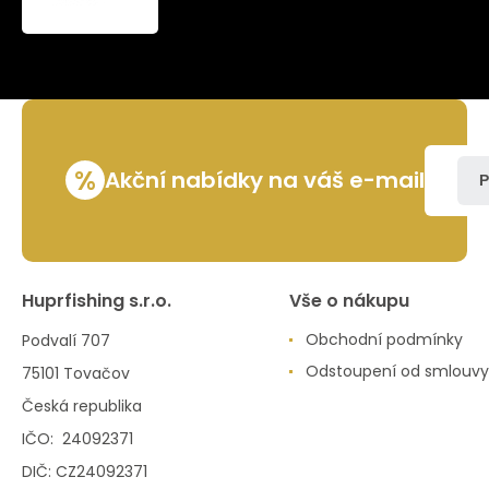
boat,
Echo
Edition
%
Akční nabídky na váš e-mail
P
Huprfishing s.r.o.
Vše o nákupu
Obchodní podmínky
Podvalí 707
Odstoupení od smlouvy
75101 Tovačov
Česká republika
IČO: 24092371
DIČ: CZ24092371