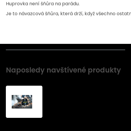
Huprovka není šňůra na parádu.
Je to návazcová šňůra, která drží, když všechno ostatní
Naposledy navštívené produkty
leader
line
on
catfish
190KG