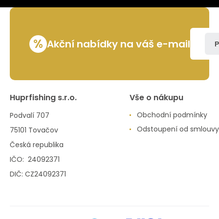
%
Akční nabídky na váš e-mail
P
Huprfishing s.r.o.
Vše o nákupu
Obchodní podmínky
Podvalí 707
Odstoupení od smlouvy
75101 Tovačov
Česká republika
IČO: 24092371
DIČ: CZ24092371