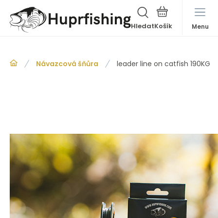
Hledat
Menu
Návazcová šňůra
leader line on catfish 190KG