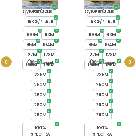
Limited
Limited
4KG/8,8LB
4KG/8,8LB
Pink – výkon a
Pink – výkon a
edition
edition
styl, který
styl, který
10KG/22LB
10KG/22LB
vynikne Šňůra,
vynikne Šňůra,
19KG/41,9LB
19KG/41,9LB
která drží a
která drží a
100M
63M
100M
63M
zároveň zaujme
zároveň zaujme
95M
104M
95M
104M
– jasně lenti
– jasně lenti
127M
128M
127M
128M
Oblíbený
Porovnat
Oblíbený
Porovnat
190M
195M
190M
195M
235M
235M
250M
250M
260M
260M
280M
280M
290M
290M
100%
100%
SPECTRA
SPECTRA