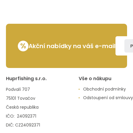
%
Akční nabídky na váš e-mail
P
Huprfishing s.r.o.
Vše o nákupu
Obchodní podmínky
Podvalí 707
Odstoupení od smlouvy
75101 Tovačov
Česká republika
IČO: 24092371
DIČ: CZ24092371